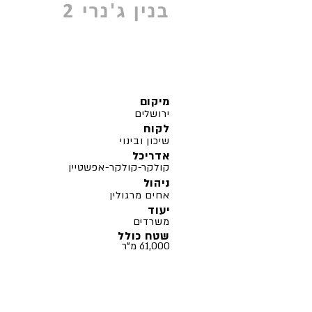
בנין ג'נרי 2
מיקום
ירושלים
לקוח
שיכון ובינוי
אדריכל
קולקר-קולקר-אפשטיין
ניהול
אחים מרגולין
יעוד
משרדים
שטח כולל
61,000 מ"ר